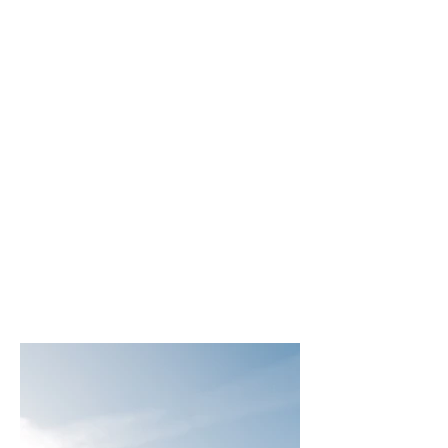
paso a luz y al exterior lo suficiente
para ver desde la habitación
principal pero también lo suficiente
para no sentir la perdida de
privacidad.
Los espacios sociales son amplios
y de concepto abierto para su
interacción constante, incluyendo
el jardín lateral con un gran vidrio
para que siempre haya un dominio
visual a la parte verde de la
propiedad y así generar ese
ambiente balanceado entre lujo,
materiales pétreos, juegos de
luces y naturaleza.